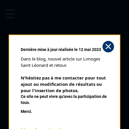
CYCLISME EN LIMOUSIN
Archives cyclistes du Limousin depuis le début du 20ème
siècle.
GUÉRET PRIX DE LA
Dernière mise à jour réalisée le 12 mai 2023
TRINITÉ (30/05/1983)
Dans le blog, nouvel article sur Limoges 
Club organisateur :
AC Creusoise
Saint Léonard et retour.
Distance :
120 kms
N'hésitez pas à me contacter pour tout 
Catégorie :
123
ajout ou modification de résultats ou 
Date :
30/05/1983
pour l'insertion de photos.
Ce site ne peut vivre qu'avec la participation de
Commentaire :
tous.
65 ème Prix de la Trinité Guéret 50 tours de 2,6 kms
Merci.
Nombre de partants :
49 partants