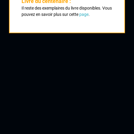
Livre du centenaire :
Classement :
Il reste des exemplaires du livre disponibles. Vous
pouvez en savoir plus sur cette
page
.
1
LANDREAU Dominique
Cycle Poitevin
2
DE CARVALHO Alain
UC Brive
3
PARENTEAU Jean Pierre
AC Nersac
4
DUPUYTREN Michel
UC Brive
5
PINAULT Jean