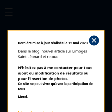
CYCLISME EN LIMOUSIN
Archives cyclistes du Limousin depuis le début du 20ème
siècle.
SAINT LAURENT DES
Dernière mise à jour réalisée le 12 mai 2023
HOMMES (15/08/1977)
Dans le blog, nouvel article sur Limoges 
Club organisateur :
UC Montpon
Saint Léonard et retour.
Distance :
90 kms
N'hésitez pas à me contacter pour tout 
Catégorie :
B
ajout ou modification de résultats ou 
Date :
15/08/1977
pour l'insertion de photos.
Ce site ne peut vivre qu'avec la participation de
Commentaire :
tous.
Saint Laurent des Hommes 50 tours
Merci.
Nombre de partants :
30 partants