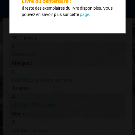
Livre du centenaire :
Classement :
Il reste des exemplaires du livre disponibles. Vous
pouvez en savoir plus sur cette
page
.
1
GRIMAUD Marcel
VC Charron
2
FOURNIER D
Mérignac
3
LABORDE (prénom inconnu)
Talence
4
LISSANDREAU Serge
Ribérac
5
CALMETTE Serge