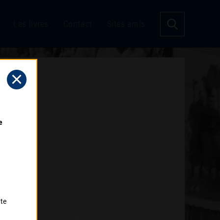
Les livres
Contact
Sites amis
 
tte