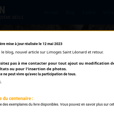
IN
Accueil
Blog
Galerie
Infos
20ÈME SIÈCLE.
ère mise à jour réalisée le 12 mai 2023
 2 ÈME ÉTAPE (27/04/1971)
le blog, nouvel article sur Limoges Saint Léonard et retour.
sitez pas à me contacter pour tout ajout ou modification de
ltats ou pour l'insertion de photos.
te ne peut vivre qu'avec la participation de tous.
.
St Yrieix La Perche Tulle
e du centenaire :
ste des exemplaires du livre disponibles. Vous pouvez en savoir plus sur ce
.