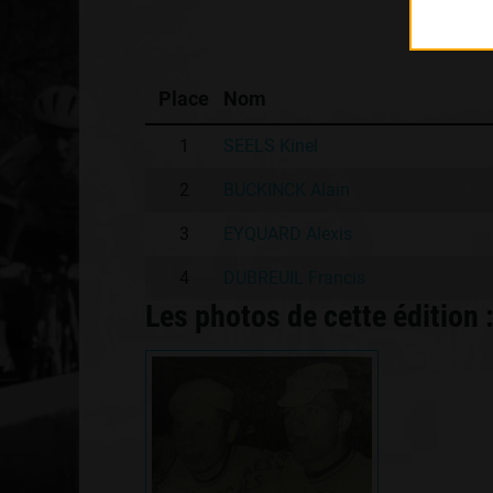
Place
Nom
1
SEELS Kinel
2
BUCKINCK Alain
3
EYQUARD Alexis
4
DUBREUIL Francis
Les photos de cette édition 