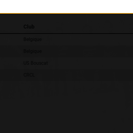
Classement :
Club
Belgique
Belgique
US Bouscat
CRCL
: