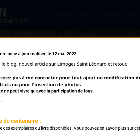
IN
Accueil
Blog
Galerie
Infos
20ÈME SIÈCLE.
ère mise à jour réalisée le 12 mai 2023
/1980)
le blog, nouvel article sur Limoges Saint Léonard et retour.
sitez pas à me contacter pour tout ajout ou modification de
ltats ou pour l'insertion de photos.
te ne peut vivre qu'avec la participation de tous.
.
e du centenaire :
ste des exemplaires du livre disponibles. Vous pouvez en savoir plus sur ce
.