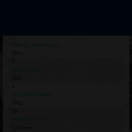
UC Coueron
6
SALLET Laurent
AS St Junien
7
PASCAL Jean François
CRCL
8
BRILLAT Alain
CRCL
9
SOULARD Philippe
CRCL
10
PREVOST Jean Luc
Confolens