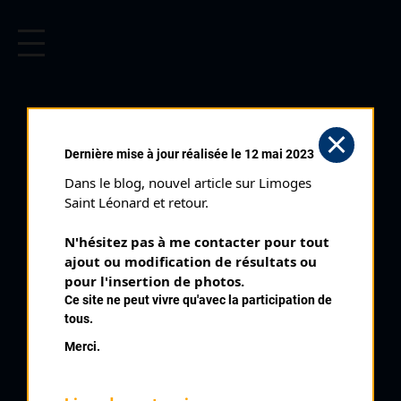
CYCLISME EN LIMOUSIN
Archives cyclistes du Limousin depuis le début du 20ème
siècle.
CHAMPAGNAC LA RIVIÈRE
Dernière mise à jour réalisée le 12 mai 2023
CADETS (15/08/1976)
Dans le blog, nouvel article sur Limoges 
Club organisateur :
ASSJ
Saint Léonard et retour.
Distance :
55 kms
N'hésitez pas à me contacter pour tout 
Catégorie :
Cadets
ajout ou modification de résultats ou 
Date :
15/08/1976
pour l'insertion de photos.
Ce site ne peut vivre qu'avec la participation de
Commentaire :
tous.
Champagnac La Rivière
Merci.
Nombre de partants :
20 engagés