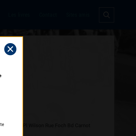
Les livres
Contact
Sites amis
 
tte
Fraternité Pl Wilson Rue Foch Bd Carnot