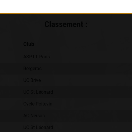
Classement :
Club
ASPTT Paris
Bergerac
UC Brive
UC St Léonard
Cycle Poitevin
AC Nersac
UC St Léonard