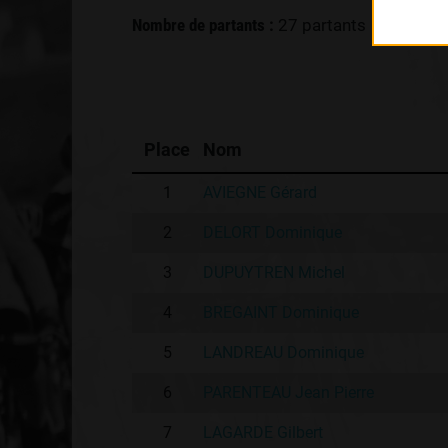
Nombre de partants :
27 partants
Place
Nom
1
AVIEGNE Gérard
2
DELORT Dominique
3
DUPUYTREN Michel
4
BREGAINT Dominique
5
LANDREAU Dominique
6
PARENTEAU Jean Pierre
7
LAGARDE Gilbert