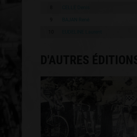
8
CELLE Denis
9
BAJAN René
10
EUDELINE Laurent
D'AUTRES ÉDITION