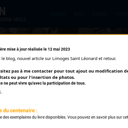
IN
Accueil
Blog
Galerie
Infos
20ÈME SIÈCLE.
ère mise à jour réalisée le 12 mai 2023
 NOBLAT (06/08/1983)
le blog, nouvel article sur Limoges Saint Léonard et retour.
sitez pas à me contacter pour tout ajout ou modification de
ltats ou pour l'insertion de photos.
te ne peut vivre qu'avec la participation de tous.
.
e du centenaire :
ste des exemplaires du livre disponibles. Vous pouvez en savoir plus sur ce
usine 40 tours de 2 kms Place de la République Rue de la 
.
uytren