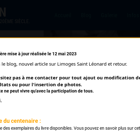
IN
Accueil
Blog
Galerie
Infos
20ÈME SIÈCLE.
ère mise à jour réalisée le 12 mai 2023
OUR SUR GLANE (30/07/197
le blog, nouvel article sur Limoges Saint Léonard et retour.
sitez pas à me contacter pour tout ajout ou modification de
ltats ou pour l'insertion de photos.
te ne peut vivre qu'avec la participation de tous.
.
e du centenaire :
ste des exemplaires du livre disponibles. Vous pouvez en savoir plus sur ce
dour sur Glane
.