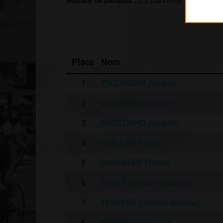
Nombre de partants :
25 partants
Place
Nom
1
ESCLASSAN Jacques
2
DE CARVALHO Alain
3
AGOSTINHO Joaquim
4
BUSOLINI Patrick
5
CAMPANER Francis
6
DURET (prénom inconnu)
7
TESSIERE (prénom inconnu)
8
BOURREAU Bernard