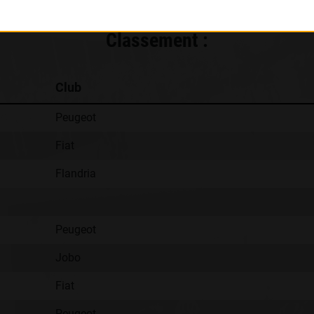
Classement :
Club
Peugeot
Fiat
Flandria
Peugeot
Jobo
Fiat
Peugeot