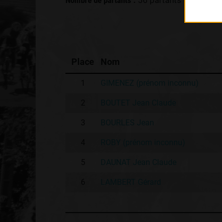
Nombre de partants :
56 partants
Place
Nom
1
GIMENEZ (prénom inconnu)
2
BOUTET Jean Claude
3
BOURLES Jean
4
ROBY (prénom inconnu)
5
DAUNAT Jean Claude
6
LAMBERT Gérard