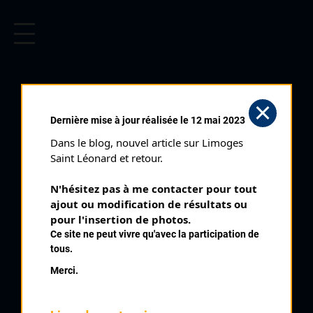
CYCLISME EN LIMOUSIN
Archives cyclistes du Limousin depuis le début du 20ème
siècle.
COURSE DE CLASSEMENT DU
Dernière mise à jour réalisée le 12 mai 2023
CYCLO RACING CLUB LIMOUSIN
Dans le blog, nouvel article sur Limoges 
CADETS (09/03/1975)
Saint Léonard et retour.
Club organisateur :
CRCL
N'hésitez pas à me contacter pour tout 
Catégorie :
Cadets
ajout ou modification de résultats ou 
Date :
09/03/1975
pour l'insertion de photos.
Ce site ne peut vivre qu'avec la participation de
Commentaire :
tous.
2 ème course de classement du CRCL Condat Par Rte de
Merci.
Nexon direction Limoges Crassat Poulouzat
Classe :
Club