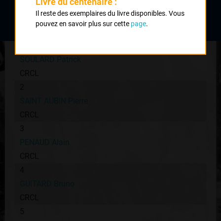
Livre du centenaire :
Classement :
Il reste des exemplaires du livre disponibles. Vous
pouvez en savoir plus sur cette
page
.
1
SOULARD Patrick
CRCL
2
SAINT AUBIN Pierre
CRCL
3
PENAUD Alain
CRCL
4
GUITARD Bruno
CRCL
5