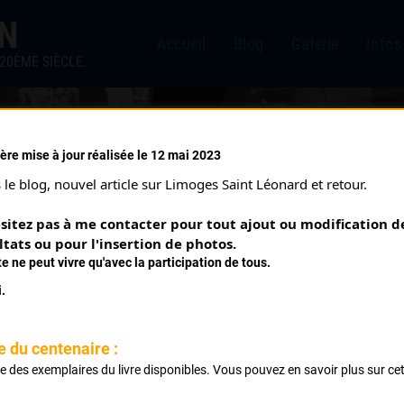
IN
Accueil
Blog
Galerie
Infos
20ÈME SIÈCLE.
ère mise à jour réalisée le 12 mai 2023
UEUX 100 TOURS DES BOUL
le blog, nouvel article sur Limoges Saint Léonard et retour.
Courses ayant eu lieu:
sitez pas à me contacter pour tout ajout ou modification de
ltats ou pour l'insertion de photos.
te ne peut vivre qu'avec la participation de tous.
assés
.
assés
e du centenaire :
ste des exemplaires du livre disponibles. Vous pouvez en savoir plus sur ce
.