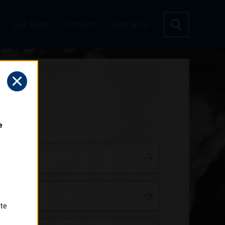
Les livres
Contact
Sites amis
 
tte