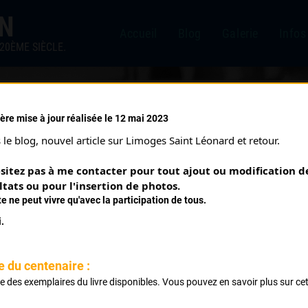
IN
Accueil
Blog
Galerie
Infos
20ÈME SIÈCLE.
ère mise à jour réalisée le 12 mai 2023
UZERCHE
le blog, nouvel article sur Limoges Saint Léonard et retour.
Courses ayant eu lieu:
sitez pas à me contacter pour tout ajout ou modification de
ltats ou pour l'insertion de photos.
te ne peut vivre qu'avec la participation de tous.
assés
.
assés
e du centenaire :
ste des exemplaires du livre disponibles. Vous pouvez en savoir plus sur ce
.