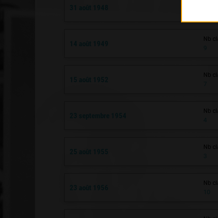
Nb cl
31 août 1948
8
Nb cl
14 août 1949
9
Nb cl
15 août 1952
7
Nb cl
23 septembre 1954
4
Nb cl
25 août 1955
3
Nb cl
23 août 1956
10