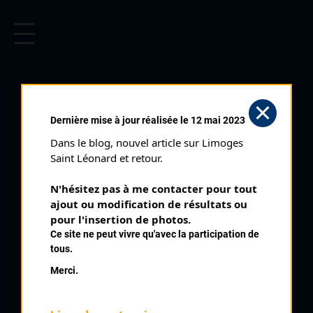
CYCLISME EN LIMOUSIN
Archives cyclistes du Limousin depuis le début du 20ème
siècle.
SANNAT
Dernière mise à jour réalisée le 12 mai 2023
Courses ayant eu lieu:
Dans le blog, nouvel article sur Limoges 
Saint Léonard et retour.
Nb classés
31 août 1949
N'hésitez pas à me contacter pour tout 
6
ajout ou modification de résultats ou 
pour l'insertion de photos.
Nb classés
12 août 1951
Ce site ne peut vivre qu'avec la participation de
5
tous.
Merci.
Nb classés
10 août 1952
7