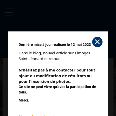
CYCLISME EN LIMOUSIN
Archives cyclistes du Limousin depuis le début du 20ème
siècle.
MONTIGNAC
Dernière mise à jour réalisée le 12 mai 2023
Courses ayant eu lieu:
Dans le blog, nouvel article sur Limoges 
Saint Léonard et retour.
Nb classés
31 décembre 1939
N'hésitez pas à me contacter pour tout 
1
ajout ou modification de résultats ou 
pour l'insertion de photos.
Nb classés
30 décembre 1950
Ce site ne peut vivre qu'avec la participation de
1
tous.
Merci.
Nb classés
31 décembre 1950
1