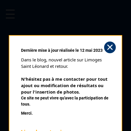
CYCLISME EN LIMOUSIN
Archives cyclistes du Limousin depuis le début du 20ème
siècle.
RIBÉRAC
Dernière mise à jour réalisée le 12 mai 2023
Courses ayant eu lieu:
Dans le blog, nouvel article sur Limoges 
Saint Léonard et retour.
Nb classés
31 juillet 1948
N'hésitez pas à me contacter pour tout 
8
ajout ou modification de résultats ou 
pour l'insertion de photos.
Nb classés
31 juillet 1950
Ce site ne peut vivre qu'avec la participation de
10
tous.
Merci.
Nb classés
31 décembre 1950
1