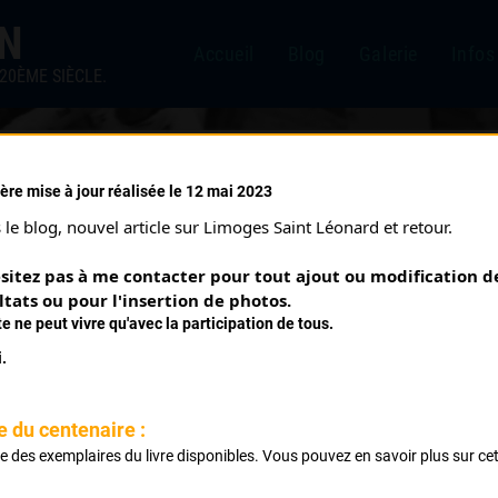
IN
Accueil
Blog
Galerie
Infos
20ÈME SIÈCLE.
ère mise à jour réalisée le 12 mai 2023
SÉVIGNAC
le blog, nouvel article sur Limoges Saint Léonard et retour.
Courses ayant eu lieu:
sitez pas à me contacter pour tout ajout ou modification de
ltats ou pour l'insertion de photos.
te ne peut vivre qu'avec la participation de tous.
assés
.
e du centenaire :
ste des exemplaires du livre disponibles. Vous pouvez en savoir plus sur ce
.