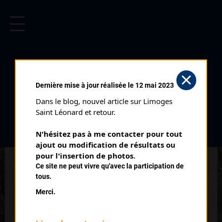
CYCLISME EN LIMOUSIN
Archives cyclistes du Limousin depuis le début du 20ème
siècle.
OBJAT CLASSEMENT JUNIORS
Dernière mise à jour réalisée le 12 mai 2023
Courses ayant eu lieu:
Dans le blog, nouvel article sur Limoges 
Saint Léonard et retour.
Nb classés
14 juillet 1973
N'hésitez pas à me contacter pour tout 
1
ajout ou modification de résultats ou 
pour l'insertion de photos.
Nb classés
14 juillet 1977
Ce site ne peut vivre qu'avec la participation de
7
tous.
Merci.
Nb classés
14 juillet 1978
1