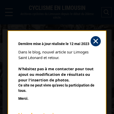
CYCLISME EN LIMOUSIN
Archives cyclistes du Limousin depuis le début du 20ème
siècle.
BORDEAUX PARIS
Dernière mise à jour réalisée le 12 mai 2023
Courses ayant eu lieu:
Dans le blog, nouvel article sur Limoges 
Saint Léonard et retour.
Nb classés
05 septembre 1954
N'hésitez pas à me contacter pour tout 
1
ajout ou modification de résultats ou 
pour l'insertion de photos.
Nb classés
23 mai 1982
Ce site ne peut vivre qu'avec la participation de
10
tous.
Merci.
Nb classés
28 mai 1983
1