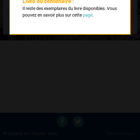
Livre du centenaire :
Nb classés
Il reste des exemplaires du livre disponibles. Vous
26 mai 1984
1
pouvez en savoir plus sur cette
page
.
© Cyclisme en Limousin - 2026
Mentions légales