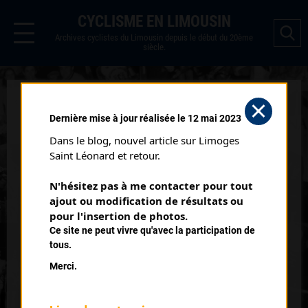
CYCLISME EN LIMOUSIN
Archives cyclistes du Limousin depuis le début du 20ème
siècle.
CHAMPAGNAC LA RIVIÈRE
Dernière mise à jour réalisée le 12 mai 2023
MINIMES
Dans le blog, nouvel article sur Limoges 
Courses ayant eu lieu:
Saint Léonard et retour.
N'hésitez pas à me contacter pour tout 
Nb classés
ajout ou modification de résultats ou 
16 août 1998
10
pour l'insertion de photos.
Ce site ne peut vivre qu'avec la participation de
tous.
Nb classés
15 août 1999
10
Merci.
Nb classés
15 août 2000