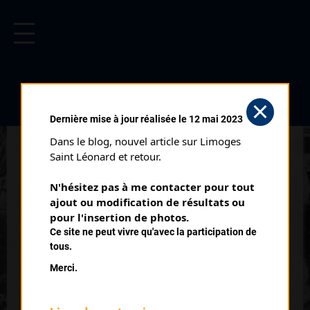
CYCLISME EN LIMOUSIN
Archives cyclistes du Limousin depuis le début du 20ème
siècle.
CYCLO CROSS DE BUSSIÈRE
Dernière mise à jour réalisée le 12 mai 2023
GALANT
Dans le blog, nouvel article sur Limoges 
Courses ayant eu lieu:
Saint Léonard et retour.
N'hésitez pas à me contacter pour tout 
Nb classés
ajout ou modification de résultats ou 
18 février 1951
6
pour l'insertion de photos.
Ce site ne peut vivre qu'avec la participation de
tous.
Nb classés
07 février 1954
10
Merci.
Nb classés
06 février 1955