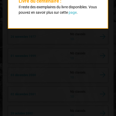
Livre du centenaire :
10
Il reste des exemplaires du livre disponibles. Vous
pouvez en savoir plus sur cette
page
.
Nb classés
29 janvier 1956
10
Nb classés
26 novembre 1977
10
Nb classés
01 novembre 1999
10
Nb classés
03 décembre 2000
10
Nb classés
02 décembre 2001
10
Nb classés
20 octobre 2002
10