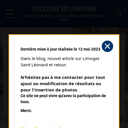
CYCLISME EN LIMOUSIN
Archives cyclistes du Limousin depuis le début du 20ème
siècle.
3 JOURS DE CHERBOURG
Dernière mise à jour réalisée le 12 mai 2023
Courses ayant eu lieu:
Dans le blog, nouvel article sur Limoges 
Saint Léonard et retour.
Nb classés
21 septembre 1992
N'hésitez pas à me contacter pour tout 
1
ajout ou modification de résultats ou 
pour l'insertion de photos.
Nb classés
13 septembre 2002
Ce site ne peut vivre qu'avec la participation de
1
tous.
Merci.