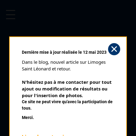
CYCLISME EN LIMOUSIN
Archives cyclistes du Limousin depuis le début du 20ème
siècle.
ZORZOLI BERNARD
Dernière mise à jour réalisée le 12 mai 2023
Dans le blog, nouvel article sur Limoges 
PALMARÈS
Saint Léonard et retour.
1970 , UC Confolens
1970
N'hésitez pas à me contacter pour tout 
ajout ou modification de résultats ou 
1971
8
pour l'insertion de photos.
Saint Bonnet de Bellac
1972
Ce site ne peut vivre qu'avec la participation de
1973
10
Bussière Poitevine Cadets
tous.
1977
10
Magnac Laval
Merci.