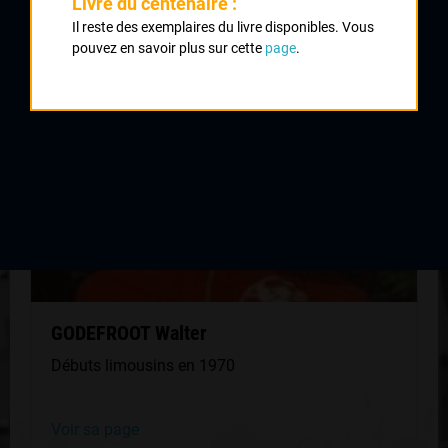
Livre du centenaire :
QUELQUES COUREURS DE LA
Il reste des exemplaires du livre disponibles. Vous
MÊME GÉNÉRATION
pouvez en savoir plus sur cette
page
.
GODEFROOT Walter
Débuts limousins en 1970
Voir sa page