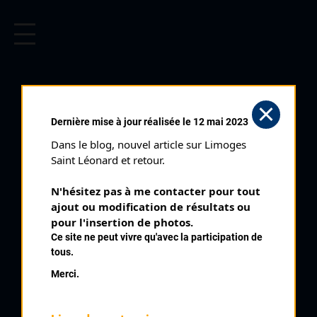
CYCLISME EN LIMOUSIN
Archives cyclistes du Limousin depuis le début du 20ème
siècle.
VIDAL MARCEL
Dernière mise à jour réalisée le 12 mai 2023
Dans le blog, nouvel article sur Limoges 
PALMARÈS
Saint Léonard et retour.
1965 , Nontron
1965
N'hésitez pas à me contacter pour tout 
ajout ou modification de résultats ou 
1966
9
pour l'insertion de photos.
La Croisille sur Briance
1967
Ce site ne peut vivre qu'avec la participation de
1968
tous.
1969
Merci.
1970
1971
1972