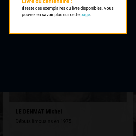
Livre du centenaire :
Il reste des exemplaires du livre disponibles. Vous
QUELQUES COUREURS DE LA
pouvez en savoir plus sur cette
page
.
MÊME GÉNÉRATION
LE DENMAT Michel
Débuts limousins en 1975