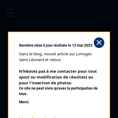
CYCLISME EN LIMOUSIN
Archives cyclistes du Limousin depuis le début du 20ème
siècle.
MICHAUD PASCAL
Dernière mise à jour réalisée le 12 mai 2023
Dans le blog, nouvel article sur Limoges 
PALMARÈS
Saint Léonard et retour.
1975 , Montmorillon
1975
N'hésitez pas à me contacter pour tout 
ajout ou modification de résultats ou 
1976
2
pour l'insertion de photos.
Nouziers
1977
Ce site ne peut vivre qu'avec la participation de
1978
3
Fromental Cadets
tous.
1979
5
Bellac Cadets
Merci.
1980
5
Arnac La Poste