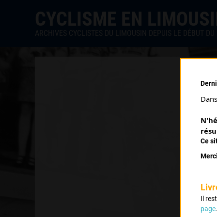
CYCLISME EN LIMOUS
ARCHIVES CYCLISTES DU LIMOUSIN DEPUIS LE DÉBUT DU 
Derni
Dans 
N'hé
résu
Ce si
Merci
Livr
Il re
page