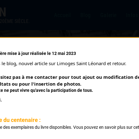
IN
Accueil
Blog
Galerie
Infos
20ÈME SIÈCLE.
ère mise à jour réalisée le 12 mai 2023
le blog, nouvel article sur Limoges Saint Léonard et retour.
sitez pas à me contacter pour tout ajout ou modification de
ltats ou pour l'insertion de photos.
te ne peut vivre qu'avec la participation de tous.
.
e du centenaire :
PERRIN RAYMOND
ste des exemplaires du livre disponibles. Vous pouvez en savoir plus sur ce
.