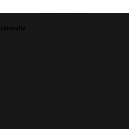
PALMARÈS
Trimouille