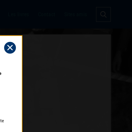
Les livres
Contact
Sites amis
 
tte