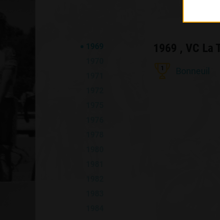
1969 , VC La 
1969
1970
1
Bonneuil
1971
1972
1975
1976
1978
1980
1981
1982
1983
1984