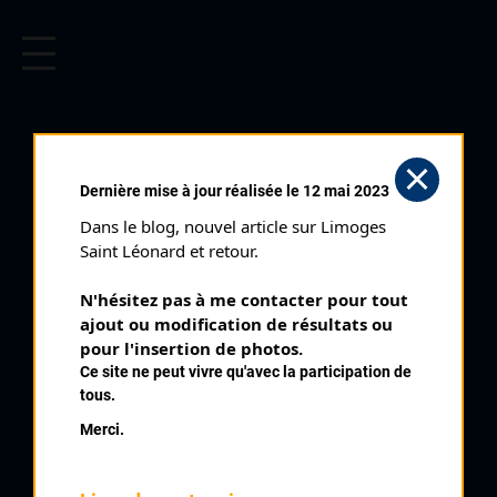
CYCLISME EN LIMOUSIN
Archives cyclistes du Limousin depuis le début du 20ème
siècle.
DESIR DANIEL
Dernière mise à jour réalisée le 12 mai 2023
Dans le blog, nouvel article sur Limoges 
PALMARÈS
Saint Léonard et retour.
1962 , Bort,
1962
N'hésitez pas à me contacter pour tout 
ajout ou modification de résultats ou 
1969
2
pour l'insertion de photos.
Saint Augustin
1970
Ce site ne peut vivre qu'avec la participation de
2
Marcillac La Croisille
tous.
Merci.
QUELQUES COUREURS DE LA