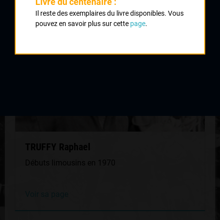
Livre du centenaire :
MÊME GÉNÉRATION
Il reste des exemplaires du livre disponibles. Vous
pouvez en savoir plus sur cette
page
.
TRUFFY Raphael
Débuts limousins en 1970
Voir sa page