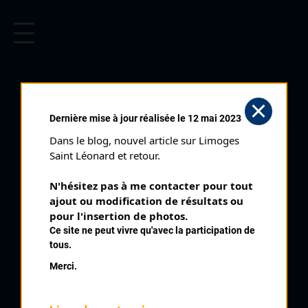
CYCLISME EN LIMOUSIN
Archives cyclistes du Limousin depuis le début du 20ème
siècle.
LAJOIX (PRÉNOM INCONNU)
Dernière mise à jour réalisée le 12 mai 2023
Dans le blog, nouvel article sur Limoges 
PALMARÈS
Saint Léonard et retour.
1950 ,
1950
N'hésitez pas à me contacter pour tout 
ajout ou modification de résultats ou 
8
pour l'insertion de photos.
Critérium d'Aubusson
Ce site ne peut vivre qu'avec la participation de
tous.
Merci.
QUELQUES COUREURS DE LA
MÊME GÉNÉRATION