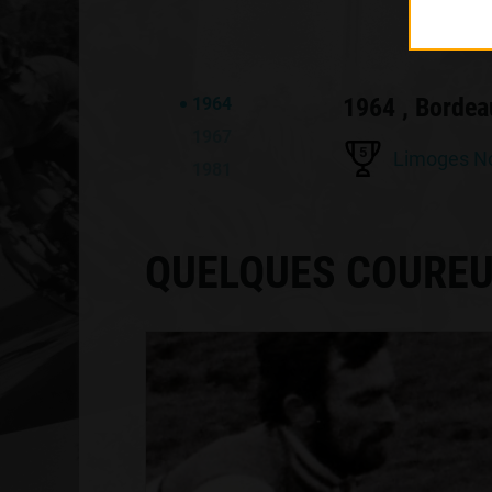
1964 , Bordea
1964
1967
5
Limoges No
1981
QUELQUES COUREU