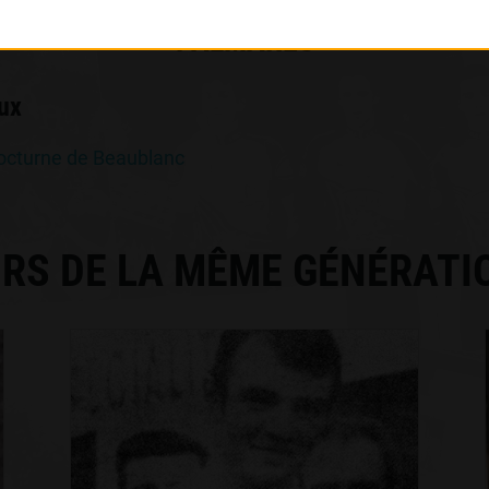
PALMARÈS
ux
cturne de Beaublanc
RS DE LA MÊME GÉNÉRATI