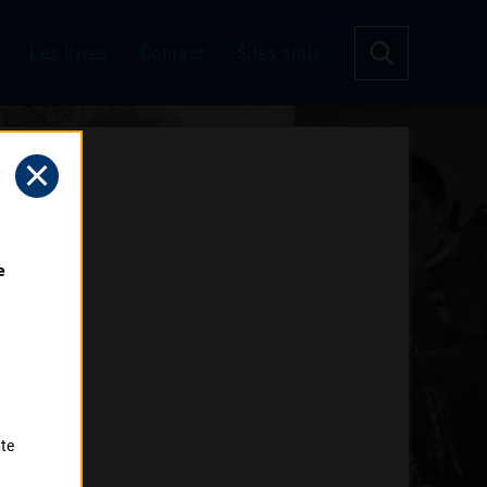
Les livres
Contact
Sites amis
 
tte