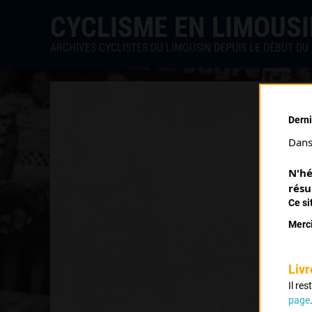
CYCLISME EN LIMOUS
ARCHIVES CYCLISTES DU LIMOUSIN DEPUIS LE DÉBUT DU 
Derni
Dans 
N'hé
résu
Ce si
Merci
Livr
Il re
page