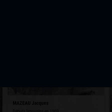
2002
QUELQUES COUREURS DE LA
MÊME GÉNÉRATION
MAZEAU Jacques
Débuts limousins en 1969