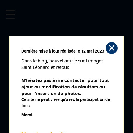
CYCLISME EN LIMOUSIN
Archives cyclistes du Limousin depuis le début du 20ème
siècle.
Dernière mise à jour réalisée le 12 mai 2023
Dans le blog, nouvel article sur Limoges 
Saint Léonard et retour.
N'hésitez pas à me contacter pour tout 
ajout ou modification de résultats ou 
pour l'insertion de photos.
Ce site ne peut vivre qu'avec la participation de
tous.
SIMON ALAIN
Merci.
PALMARÈS