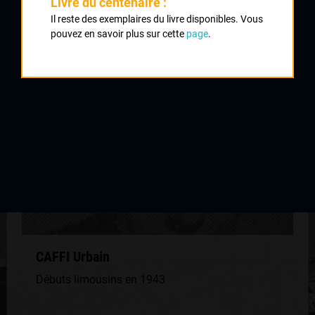
Livre du centenaire :
Il reste des exemplaires du livre disponibles. Vous
QUELQUES COUREURS DE LA
pouvez en savoir plus sur cette
page
.
MÊME GÉNÉRATION
CAFFI Urbain
Débuts limousins en 1943