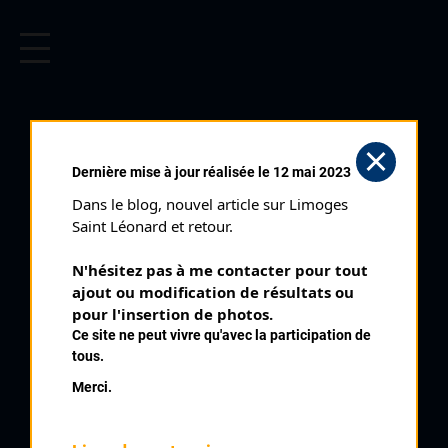
CYCLISME EN LIMOUSIN
Archives cyclistes du Limousin depuis le début du 20ème
siècle.
NERI JO
Dernière mise à jour réalisée le 12 mai 2023
Dans le blog, nouvel article sur Limoges 
PALMARÈS
Saint Léonard et retour.
1943 , Clermont
1943
N'hésitez pas à me contacter pour tout 
ajout ou modification de résultats ou 
1946
5
pour l'insertion de photos.
Saint Léonard de Noblat Grand Prix de Saint Léonard
1947
Ce site ne peut vivre qu'avec la participation de
1949
10
Prix de l'Appel du Centre
tous.
1950
Merci.
1951
1952