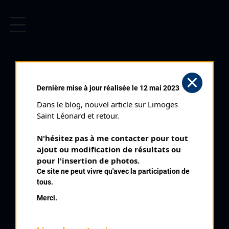
CYCLISME EN LIMOUSIN
Archives cyclistes du Limousin depuis le début du 20ème
siècle.
ALARY JEAN CLAUDE
Dernière mise à jour réalisée le 12 mai 2023
Dans le blog, nouvel article sur Limoges 
PALMARÈS
Saint Léonard et retour.
1969 , CSM Puteaux, Puteaux,
1969
N'hésitez pas à me contacter pour tout 
ajout ou modification de résultats ou 
1970
1
pour l'insertion de photos.
Saint Pierre Le Moutier
Ce site ne peut vivre qu'avec la participation de
2
Tour du Limousin 4 ème étape
tous.
3
Paris Verneuil sur Avre
Merci.
3
Route de France 4 ème étape
4