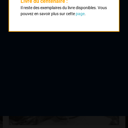
Livre du centenaire :
Aigurande
Il reste des exemplaires du livre disponibles. Vous
5
Tour du Limousin 1 ère étape
pouvez en savoir plus sur cette
page
.
9
Tour du Limousin
QUELQUES COUREURS DE LA
MÊME GÉNÉRATION