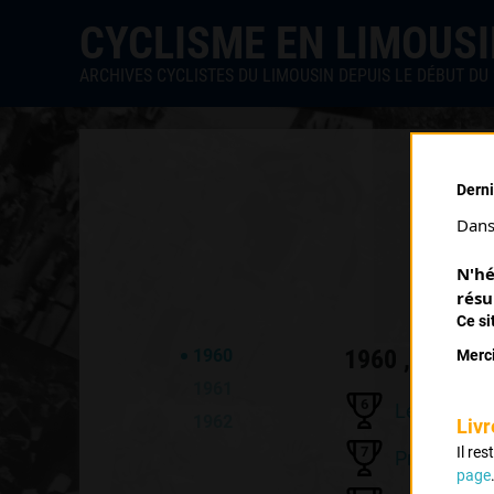
CYCLISME EN LIMOUS
ARCHIVES CYCLISTES DU LIMOUSIN DEPUIS LE DÉBUT DU 
Derni
Dans 
N'hé
résu
Ce si
1960 , UVL
1960
Merci
1961
6
Les Cars
1962
Livr
7
Il re
Prix des J
page