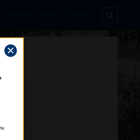
Les livres
Contact
Sites amis
 
tte