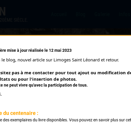
IN
Accueil
Blog
Galerie
Infos
20ÈME SIÈCLE.
ère mise à jour réalisée le 12 mai 2023
AVRIL JEAN CLAUDE
le blog, nouvel article sur Limoges Saint Léonard et retour.
sitez pas à me contacter pour tout ajout ou modification de
PALMARÈS
ltats ou pour l'insertion de photos.
te ne peut vivre qu'avec la participation de tous.
.
e du centenaire :
ste des exemplaires du livre disponibles. Vous pouvez en savoir plus sur ce
eunes de l'Union Vélocipédique Limousine
.