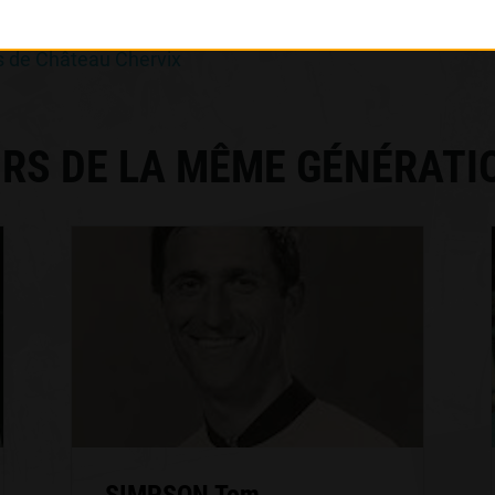
x La Perche Prix Emile Redon
s de Château Chervix
RS DE LA MÊME GÉNÉRATI