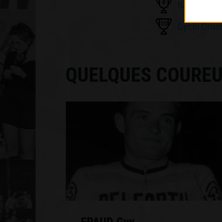
8
Saint Yriei
10
Cyclo Cros
QUELQUES COUREU