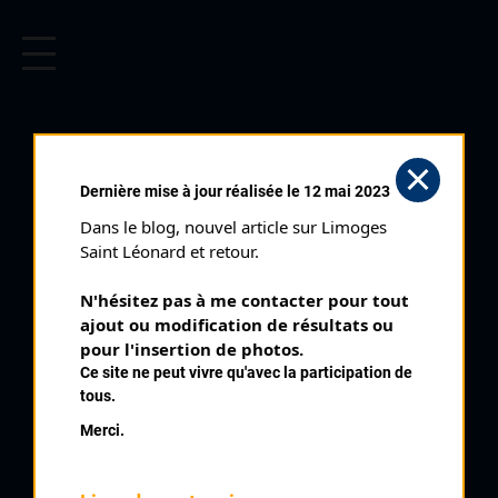
CYCLISME EN LIMOUSIN
Archives cyclistes du Limousin depuis le début du 20ème
siècle.
PERRIN MICHEL
Dernière mise à jour réalisée le 12 mai 2023
Dans le blog, nouvel article sur Limoges 
PALMARÈS
Saint Léonard et retour.
1967 , Bordeaux
1967
N'hésitez pas à me contacter pour tout 
ajout ou modification de résultats ou 
4
pour l'insertion de photos.
Tour du Blayais
Ce site ne peut vivre qu'avec la participation de
tous.
Merci.
QUELQUES COUREURS DE LA
MÊME GÉNÉRATION