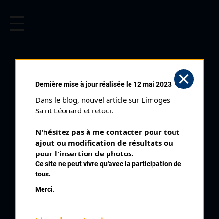
CYCLISME EN LIMOUSIN
Archives cyclistes du Limousin depuis le début du 20ème
siècle.
Dernière mise à jour réalisée le 12 mai 2023
Dans le blog, nouvel article sur Limoges 
Saint Léonard et retour.
N'hésitez pas à me contacter pour tout 
ajout ou modification de résultats ou 
pour l'insertion de photos.
Ce site ne peut vivre qu'avec la participation de
tous.
ZWIRKO JERZY
Merci.
PALMARÈS