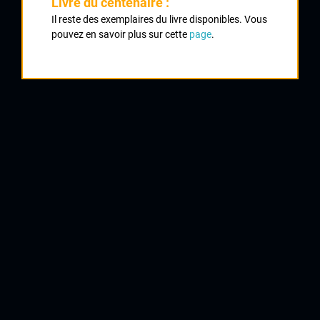
Livre du centenaire :
Il reste des exemplaires du livre disponibles. Vous
1972 , Pologne
1972
pouvez en savoir plus sur cette
page
.
2
Prix Guillaume Tell 5 ème étape
3
Prix Guillaume Tell
QUELQUES COUREURS DE LA
MÊME GÉNÉRATION