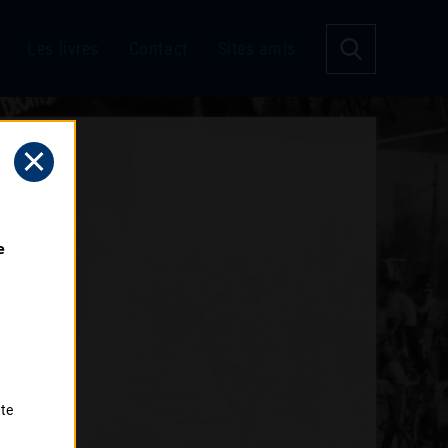
Les livres
Contact
Sites amis
 
tte