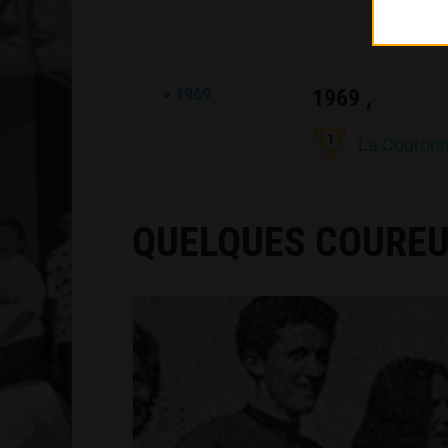
1969 ,
1969
1
La Couron
QUELQUES COUREU