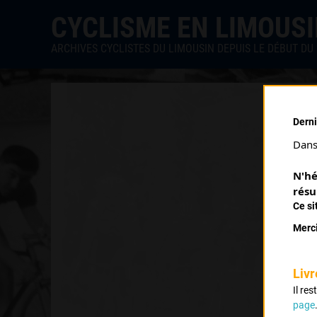
CYCLISME EN LIMOUS
ARCHIVES CYCLISTES DU LIMOUSIN DEPUIS LE DÉBUT DU 
Derni
Dans 
N'hé
résu
Ce si
Merci
Livr
Il re
page