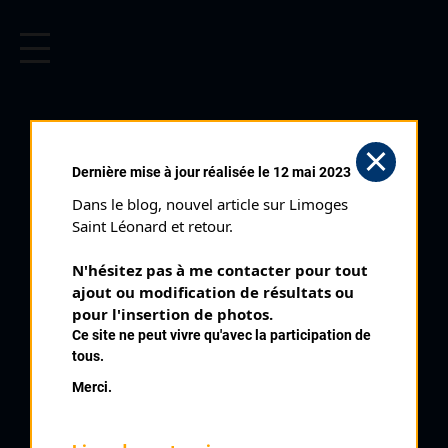
CYCLISME EN LIMOUSIN
Archives cyclistes du Limousin depuis le début du 20ème
siècle.
DELAGE (PRÉNOM INCONNU)
Dernière mise à jour réalisée le 12 mai 2023
Dans le blog, nouvel article sur Limoges 
PALMARÈS
Saint Léonard et retour.
1980 , AC Creusoise
1980
N'hésitez pas à me contacter pour tout 
ajout ou modification de résultats ou 
6
pour l'insertion de photos.
Jabreilles Les Bordes
Ce site ne peut vivre qu'avec la participation de
tous.
Merci.
QUELQUES COUREURS DE LA
MÊME GÉNÉRATION