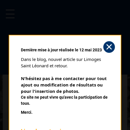
CYCLISME EN LIMOUSIN
Archives cyclistes du Limousin depuis le début du 20ème
siècle.
DELUCHE NICOLAS
Dernière mise à jour réalisée le 12 mai 2023
Dans le blog, nouvel article sur Limoges 
PALMARÈS
Saint Léonard et retour.
2021 , EC Ambazac
2021
N'hésitez pas à me contacter pour tout 
ajout ou modification de résultats ou 
8
pour l'insertion de photos.
Cyclo Cross de Chaptelat Minimes
Ce site ne peut vivre qu'avec la participation de
tous.
Merci.
QUELQUES COUREURS DE LA
MÊME GÉNÉRATION