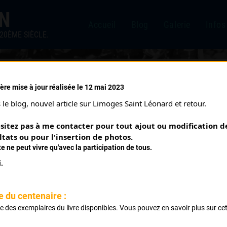
IN
Accueil
Blog
Galerie
Infos
20ÈME SIÈCLE.
ère mise à jour réalisée le 12 mai 2023
MONTEIL NOA
le blog, nouvel article sur Limoges Saint Léonard et retour.
sitez pas à me contacter pour tout ajout ou modification de
PALMARÈS
ltats ou pour l'insertion de photos.
te ne peut vivre qu'avec la participation de tous.
c
.
Minimes
e du centenaire :
ste des exemplaires du livre disponibles. Vous pouvez en savoir plus sur ce
inimes
.