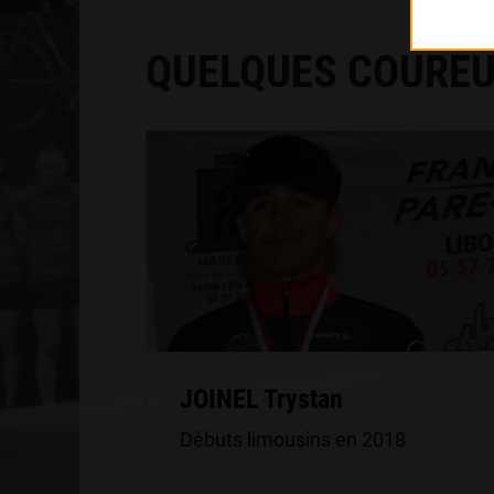
QUELQUES COUREU
JOINEL Trystan
Débuts limousins en 2018