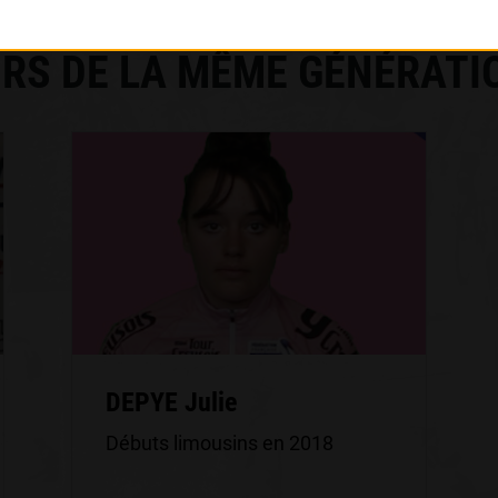
RS DE LA MÊME GÉNÉRATI
DEPYE Julie
Débuts limousins en 2018