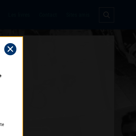
Les livres
Contact
Sites amis
 
tte