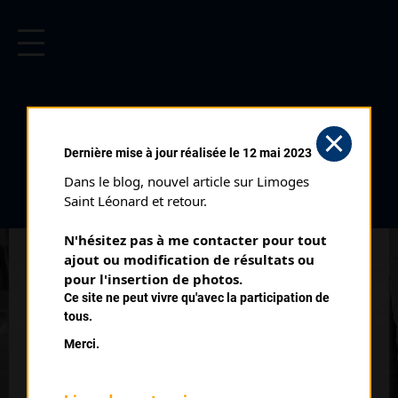
CYCLISME EN LIMOUSIN
Archives cyclistes du Limousin depuis le début du 20ème
siècle.
MARTIN THIBAUT
Dernière mise à jour réalisée le 12 mai 2023
Dans le blog, nouvel article sur Limoges 
PALMARÈS
Saint Léonard et retour.
2018 , Bayeux
2018
N'hésitez pas à me contacter pour tout 
ajout ou modification de résultats ou 
8
pour l'insertion de photos.
Cyclo Cross de Saint Pardoux Master 1 à 4
Ce site ne peut vivre qu'avec la participation de
tous.
Merci.
QUELQUES COUREURS DE LA
MÊME GÉNÉRATION