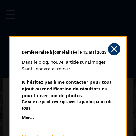
CYCLISME EN LIMOUSIN
Archives cyclistes du Limousin depuis le début du 20ème
siècle.
GUILLET DAVID
Dernière mise à jour réalisée le 12 mai 2023
Dans le blog, nouvel article sur Limoges 
PALMARÈS
Saint Léonard et retour.
2018 , Guidon Bletteranois
2018
N'hésitez pas à me contacter pour tout 
ajout ou modification de résultats ou 
10
pour l'insertion de photos.
Cyclo Cross de Saint Pardoux Master 1 à 4
Ce site ne peut vivre qu'avec la participation de
tous.
Merci.
QUELQUES COUREURS DE LA
MÊME GÉNÉRATION