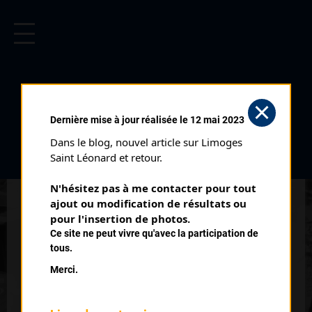
CYCLISME EN LIMOUSIN
Archives cyclistes du Limousin depuis le début du 20ème
siècle.
SZEWE LOIC
Dernière mise à jour réalisée le 12 mai 2023
Dans le blog, nouvel article sur Limoges 
PALMARÈS
Saint Léonard et retour.
2014 , Albi
2014
N'hésitez pas à me contacter pour tout 
ajout ou modification de résultats ou 
2019
7
pour l'insertion de photos.
Cyclo Cross de Nieul Juniors
Ce site ne peut vivre qu'avec la participation de
tous.
Merci.
QUELQUES COUREURS DE LA
MÊME GÉNÉRATION