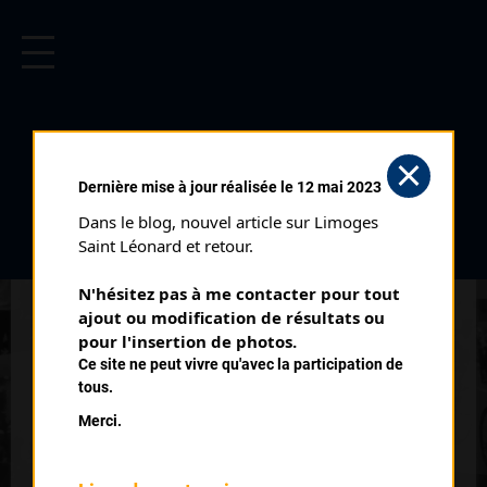
CYCLISME EN LIMOUSIN
Archives cyclistes du Limousin depuis le début du 20ème
siècle.
RICHARD ROMAIN
Dernière mise à jour réalisée le 12 mai 2023
Dans le blog, nouvel article sur Limoges 
PALMARÈS
Saint Léonard et retour.
2014 , Trélissac
2014
N'hésitez pas à me contacter pour tout 
ajout ou modification de résultats ou 
9
pour l'insertion de photos.
Critérium de Brive Départementaux 3
Ce site ne peut vivre qu'avec la participation de
tous.
Merci.
QUELQUES COUREURS DE LA
MÊME GÉNÉRATION