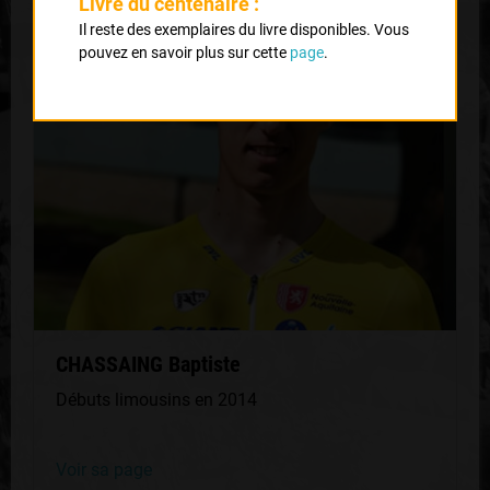
Livre du centenaire :
QUELQUES COUREURS DE LA
Il reste des exemplaires du livre disponibles. Vous
MÊME GÉNÉRATION
pouvez en savoir plus sur cette
page
.
CHASSAING Baptiste
Débuts limousins en 2014
Voir sa page