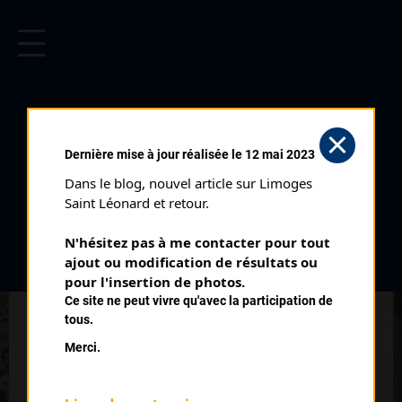
CYCLISME EN LIMOUSIN
Archives cyclistes du Limousin depuis le début du 20ème
siècle.
COULAS LAURENT
Dernière mise à jour réalisée le 12 mai 2023
Dans le blog, nouvel article sur Limoges 
PALMARÈS
Saint Léonard et retour.
2014 , Troche
2014
N'hésitez pas à me contacter pour tout 
ajout ou modification de résultats ou 
5
pour l'insertion de photos.
La Rivière de Mansac Départemental 3
Ce site ne peut vivre qu'avec la participation de
8
Brignac La Plaine Départemental 3
tous.
8
Critérium de Brive Départementaux 3
Merci.