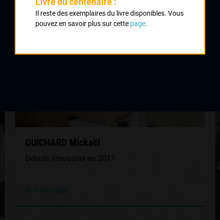
Livre du centenaire :
MÊME GÉNÉRATION
Il reste des exemplaires du livre disponibles. Vous
pouvez en savoir plus sur cette
page
.
GUICHARD Mickaël
Débuts limousins en 2011
Voir sa page