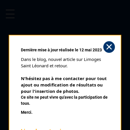
CYCLISME EN LIMOUSIN
Archives cyclistes du Limousin depuis le début du 20ème
siècle.
LEFAURE BASTIEN
Dernière mise à jour réalisée le 12 mai 2023
Dans le blog, nouvel article sur Limoges 
PALMARÈS
Saint Léonard et retour.
2011 , Creuse Oxygène
2011
N'hésitez pas à me contacter pour tout 
ajout ou modification de résultats ou 
2013
10
pour l'insertion de photos.
Cyclo Cross de Nieul
2014
Ce site ne peut vivre qu'avec la participation de
2015
tous.
Merci.
QUELQUES COUREURS DE LA