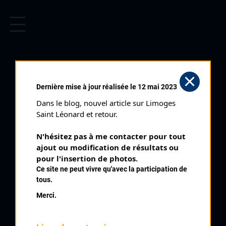
CYCLISME EN LIMOUSIN
Archives cyclistes du Limousin depuis le début du 20ème
siècle.
BACQUET FABIEN
Dernière mise à jour réalisée le 12 mai 2023
Dans le blog, nouvel article sur Limoges 
PALMARÈS
Saint Léonard et retour.
2011 , Big Mat Auber
2011
N'hésitez pas à me contacter pour tout 
ajout ou modification de résultats ou 
6
pour l'insertion de photos.
Tour du Limousin 2 ème étape
Ce site ne peut vivre qu'avec la participation de
tous.
Merci.
QUELQUES COUREURS DE LA
MÊME GÉNÉRATION