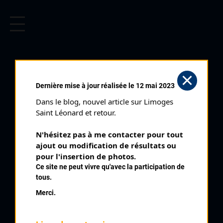
CYCLISME EN LIMOUSIN
Archives cyclistes du Limousin depuis le début du 20ème
siècle.
ROUX ANTHONY
Dernière mise à jour réalisée le 12 mai 2023
Dans le blog, nouvel article sur Limoges 
PALMARÈS
Saint Léonard et retour.
2010 , FDJ
2010
N'hésitez pas à me contacter pour tout 
ajout ou modification de résultats ou 
2011
6
pour l'insertion de photos.
Tour du Limousin 1 ère étape
2015
Ce site ne peut vivre qu'avec la participation de
2018
tous.
2019
Merci.