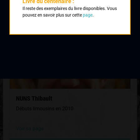
QUELQUES COUREURS DE LA
Livre du centenaire :
MÊME GÉNÉRATION
Il reste des exemplaires du livre disponibles. Vous
pouvez en savoir plus sur cette
page
.
NUNS Thibault
Débuts limousins en 2010
Voir sa page