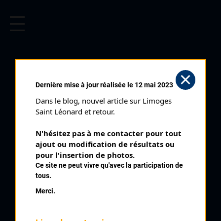
CYCLISME EN LIMOUSIN
Archives cyclistes du Limousin depuis le début du 20ème
siècle.
RENARD LUDOVIC
Dernière mise à jour réalisée le 12 mai 2023
Dans le blog, nouvel article sur Limoges 
PALMARÈS
Saint Léonard et retour.
2010 , , Cycle Poitevin
2010
N'hésitez pas à me contacter pour tout 
ajout ou modification de résultats ou 
2018
2
pour l'insertion de photos.
Cyclo Cross de Montbron Eymouthiers
Ce site ne peut vivre qu'avec la participation de
6
Cyclo Cross de Saint Junien Les Combes
tous.
Merci.
QUELQUES COUREURS DE LA