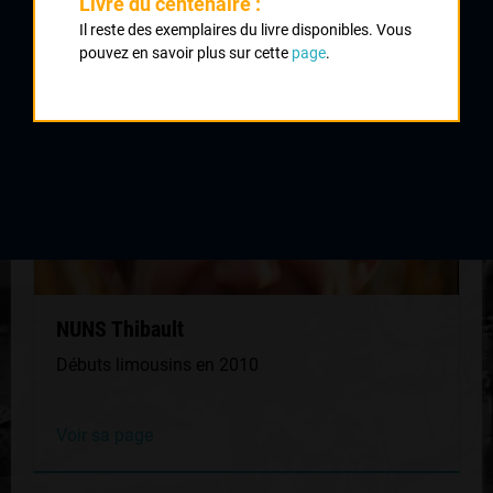
Livre du centenaire :
MÊME GÉNÉRATION
Il reste des exemplaires du livre disponibles. Vous
pouvez en savoir plus sur cette
page
.
NUNS Thibault
Débuts limousins en 2010
Voir sa page