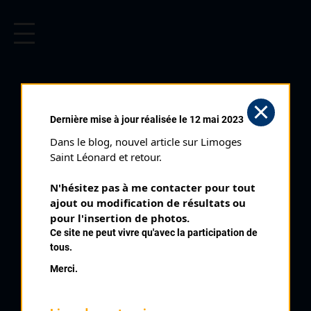
CYCLISME EN LIMOUSIN
Archives cyclistes du Limousin depuis le début du 20ème
siècle.
REMY GILLES
Dernière mise à jour réalisée le 12 mai 2023
Dans le blog, nouvel article sur Limoges 
PALMARÈS
Saint Léonard et retour.
2004 , US Métro
2004
N'hésitez pas à me contacter pour tout 
ajout ou modification de résultats ou 
4
pour l'insertion de photos.
Tour du Pays Sostranien 2 ème étape
Ce site ne peut vivre qu'avec la participation de
7
Tour du Pays Sostranien 3 ème étape
tous.
9
Tour du Pays Sostranien
Merci.