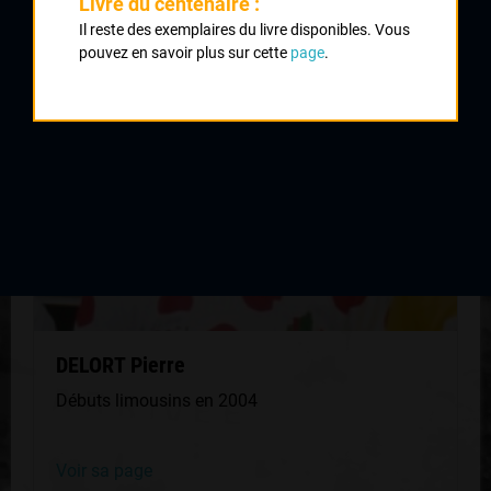
Livre du centenaire :
QUELQUES COUREURS DE LA
Il reste des exemplaires du livre disponibles. Vous
MÊME GÉNÉRATION
pouvez en savoir plus sur cette
page
.
DELORT Pierre
Débuts limousins en 2004
Voir sa page