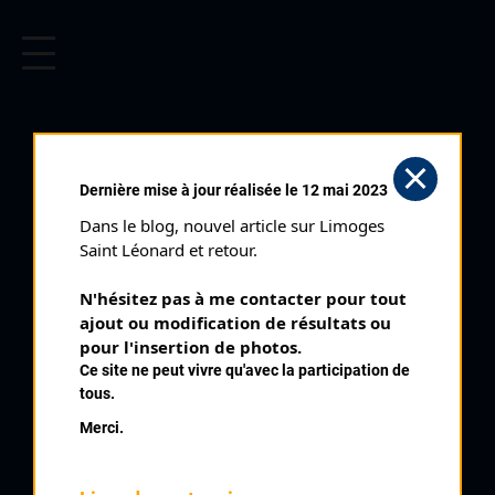
CYCLISME EN LIMOUSIN
Archives cyclistes du Limousin depuis le début du 20ème
siècle.
SCHMIT VINCENT
Dernière mise à jour réalisée le 12 mai 2023
Dans le blog, nouvel article sur Limoges 
PALMARÈS
Saint Léonard et retour.
2003 , CSL Chateauneuf
2003
N'hésitez pas à me contacter pour tout 
ajout ou modification de résultats ou 
2005
5
pour l'insertion de photos.
Cyclo Cross de Chateauneuf La Forêt Cadets
2006
Ce site ne peut vivre qu'avec la participation de
2007
tous.
2017
Merci.
2018
2019
2023