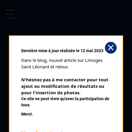
CYCLISME EN LIMOUSIN
Archives cyclistes du Limousin depuis le début du 20ème
siècle.
TESSIER JEAN MICHEL
Dernière mise à jour réalisée le 12 mai 2023
Dans le blog, nouvel article sur Limoges 
PALMARÈS
Saint Léonard et retour.
2002 , Cofidis
2002
N'hésitez pas à me contacter pour tout 
ajout ou modification de résultats ou 
2003
4
pour l'insertion de photos.
Tour du Limousin 1 ère étape
Ce site ne peut vivre qu'avec la participation de
5
Tour du Limousin
tous.
8
Tour du Limousin 2 ème étape
Merci.