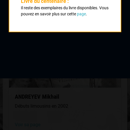
Livre du centenaire :
QUELQUES COUREURS DE LA
Il reste des exemplaires du livre disponibles. Vous
MÊME GÉNÉRATION
pouvez en savoir plus sur cette
page
.
ANDREYEV Mikhail
Débuts limousins en 2002
Voir sa page