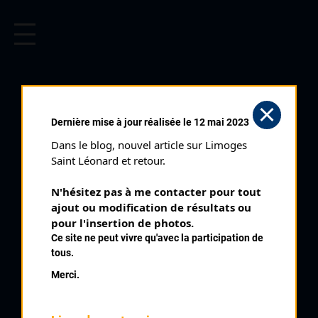
CYCLISME EN LIMOUSIN
Archives cyclistes du Limousin depuis le début du 20ème
siècle.
GERARD ARNAUD
Dernière mise à jour réalisée le 12 mai 2023
Dans le blog, nouvel article sur Limoges 
PALMARÈS
Saint Léonard et retour.
2002 , CC Moncontour
2002
N'hésitez pas à me contacter pour tout 
ajout ou modification de résultats ou 
2007
1
pour l'insertion de photos.
Championnat de France de l'Avenir Juniors
2013
Ce site ne peut vivre qu'avec la participation de
tous.
Merci.
QUELQUES COUREURS DE LA
MÊME GÉNÉRATION